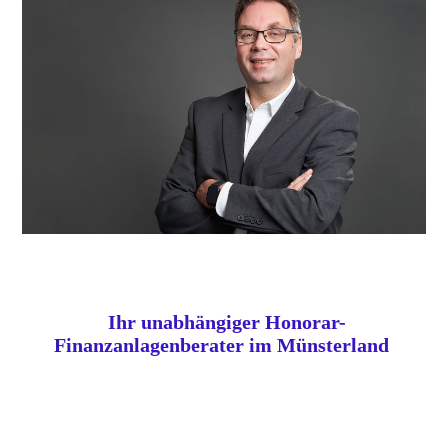
Ihr unabhängiger Honorar-
Finanzanlagenberater im Münsterland